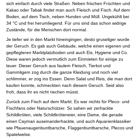
sich einfach durch viele Straßen. Neben frischen Früchten und
Kakao oder Tabak findet man auch Fleisch und Fisch. Auf dem
Boden, auf dem Tisch, neben Hunden und Müll. Ungekühlt bei
34 °C und frei herumliegend. Für uns sind das schon widrige
Zustände, für die Menschen dort normal.
Je tiefer wir in den Markt hineingingen, desto gruseliger wurde
der Geruch. Es gab auch Gebäude, welche einen eigenen und
gepflegteren Marktplatzboden und auch Eis, Hygiene und Co.
Diese waren jedoch vermutlich zum Einmieten für einige zu
teuer. Dieser Geruch aus faulem Fleisch, Tierkot und
Gammligem zog durch die ganze Kleidung und noch viel
schlimmer, er zog ins Essen. Denn Salat und Reis, die man dort
kaufen konnte, schmeckten nach diesem Geruch. Seid also
froh, dass ihr es nicht riechen müsst.
Zurück zum Fisch auf dem Markt. Es war nichts für Pleco- und
Fischfans oder Naturschützer. So sahen wir zerhackte
Schildkröten, viele Schildkröteneier, eine Dame, die gerade
einen Cayman auseinanderhackte, und auch Aquarienklassiker
wie Pfauenaugenbuntbarsche, Flaggenbuntbarsche, Plecos und
Spatelwelse.