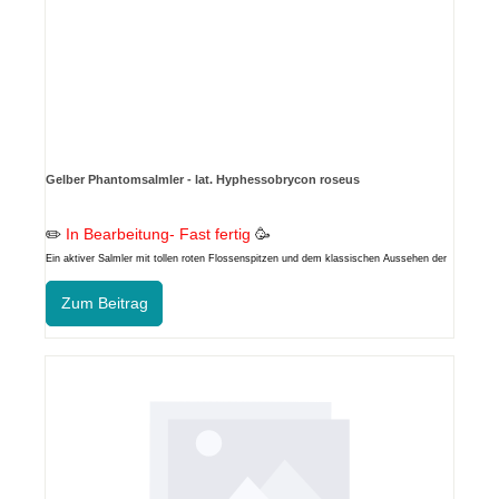
Gelber Phantomsalmler - lat. Hyphessobrycon roseus
✏️
In Bearbeitung- Fast fertig
🥳
Ein aktiver Salmler mit tollen roten Flossenspitzen und dem klassischen Aussehen der
Phantomsalmler
Zum Beitrag