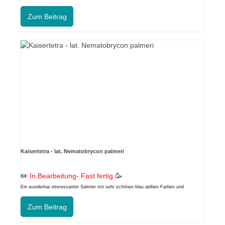
Salmler der friedlich durchs Aquarium streift.
Zum Beitrag
Kaisertetra - lat. Nematobrycon palmeri
✏️
In Bearbeitung- Fast fertig
🥳
Ein wunderbar interessanter Salmler mit sehr schönen blau gelben Farben und
unterschiedlicher Augenfarbe.
Zum Beitrag