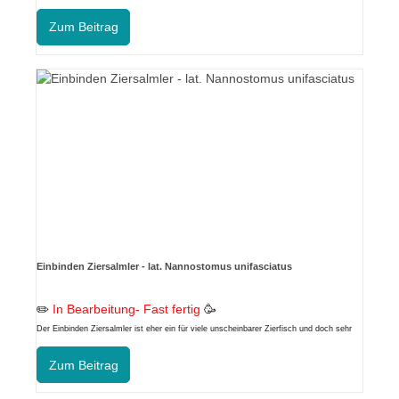
Zum Beitrag
Einbinden Ziersalmler - lat. Nannostomus unifasciatus
✏️
In Bearbeitung- Fast fertig
🥳
Der Einbinden Ziersalmler ist eher ein für viele unscheinbarer Zierfisch und doch sehr
interessant vom Verhalten.
Zum Beitrag