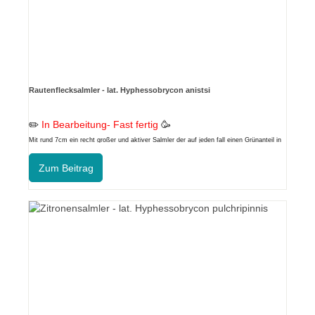
Rautenflecksalmler - lat. Hyphessobrycon anistsi
✏️
In Bearbeitung- Fast fertig
🥳
Mit rund 7cm ein recht großer und aktiver Salmler der auf jeden fall einen Grünanteil in
der Nahrung benötigt.
Zum Beitrag