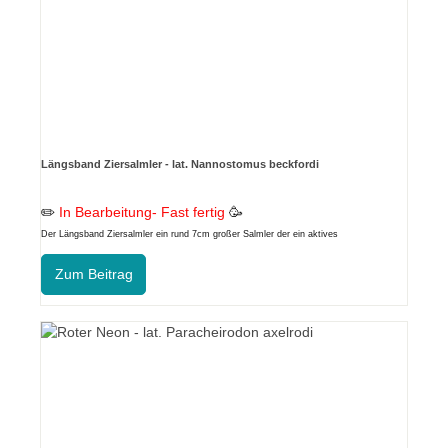
Längsband Ziersalmler - lat. Nannostomus beckfordi
✏️
In Bearbeitung- Fast fertig
🥳
Der Längsband Ziersalmler ein rund 7cm großer Salmler der ein aktives
Gruppenverhalten hat.
Zum Beitrag