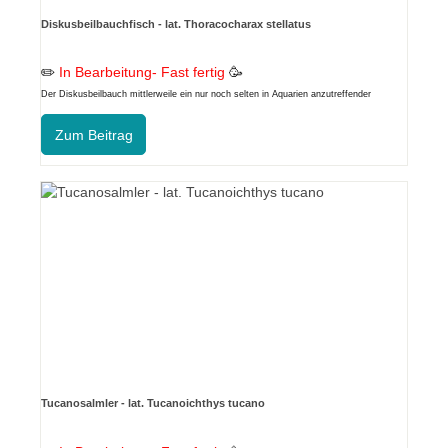
Diskusbeilbauchfisch - lat. Thoracocharax stellatus
✏️
In Bearbeitung- Fast fertig
🥳
Der Diskusbeilbauch mittlerweile ein nur noch selten in Aquarien anzutreffender
Oberflächenfisch
Zum Beitrag
Tucanosalmler - lat. Tucanoichthys tucano