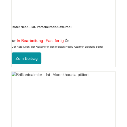
Roter Neon - lat. Paracheirodon axelrodi
✏️
In Bearbeitung- Fast fertig
🥳
Der Rote Neon, der Klassiker in den meisten Hobby Aquarien aufgrund seiner
intensiven Farbe.
Zum Beitrag