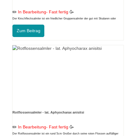
✏️
In Bearbeitung- Fast fertig
🥳
Der Kirschflecksalmler ist ein friedlicher Gruppensalmler der gut mit Skalaren oder
Diskus gepflegt werden kann.
Zum Beitrag
Rotflossensalmler - lat. Aphyocharax anisitsi
✏️
In Bearbeitung- Fast fertig
🥳
Der Rotflossensalmler ist ein rund 5cm Großer durch seine roten Flossen auffälliger