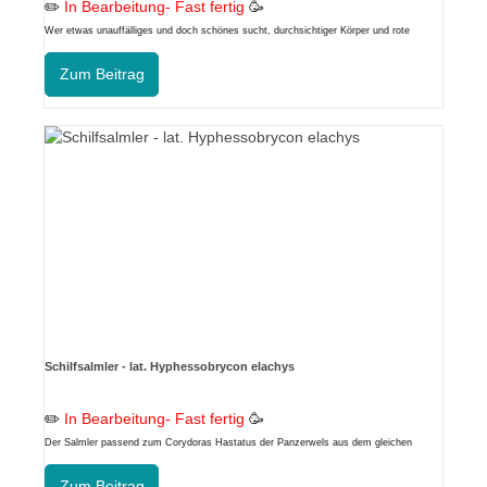
✏️
In Bearbeitung- Fast fertig
🥳
Wer etwas unauffälliges und doch schönes sucht, durchsichtiger Körper und rote
Flossen bringt der Rotflossen Glassalmler mit.
Zum Beitrag
Schilfsalmler - lat. Hyphessobrycon elachys
✏️
In Bearbeitung- Fast fertig
🥳
Der Salmler passend zum Corydoras Hastatus der Panzerwels aus dem gleichen
Habitat
Zum Beitrag