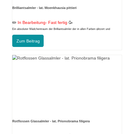
Brilliantsalmler - lat. Moenkhausia pittieri
✏️
In Bearbeitung- Fast fertig
🥳
Ein absoluter Mädchentraum der Brilliantsalmler der in allen Farben glitzert und
schimmert.
Zum Beitrag
Rotflossen Glassalmler - lat. Prionobrama filigera