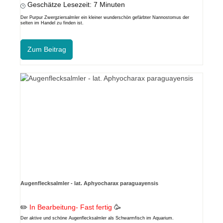
Geschätze Lesezeit: 7 Minuten
Der Purpur Zwergziersalmler ein kleiner wunderschön gefärbter Nannostomus der
selten im Handel zu finden ist.
Zum Beitrag
Augenflecksalmler - lat. Aphyocharax paraguayensis
✏️
In Bearbeitung- Fast fertig
🥳
Der aktive und schöne Augenflecksalmler als Schwarmfisch im Aquarium.