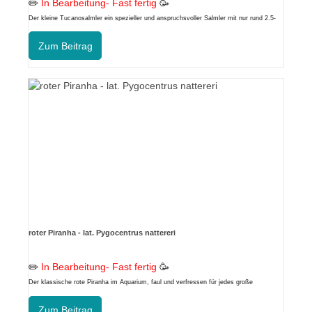
✏️
In Bearbeitung- Fast fertig
🥳
Der kleine Tucanosalmler ein spezieller und anspruchsvoller Salmler mit nur rund 2.5-
3cm endgrösse.
Zum Beitrag
roter Piranha - lat. Pygocentrus nattereri
✏️
In Bearbeitung- Fast fertig
🥳
Der klassische rote Piranha im Aquarium, faul und verfressen für jedes große
Aquarium.
Zum Beitrag