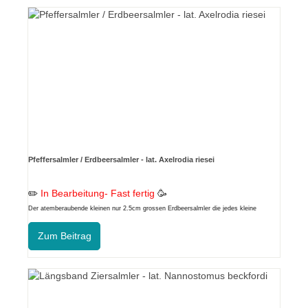
Pfeffersalmler / Erdbeersalmler - lat. Axelrodia riesei
✏️
In Bearbeitung- Fast fertig
🥳
Der atemberaubende kleinen nur 2.5cm grossen Erdbeersalmler die jedes kleine
Aquarium zu einem tollen Hingucker machen
Zum Beitrag