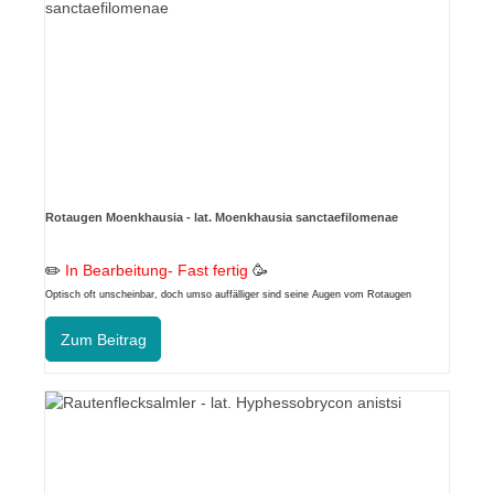
Rotaugen Moenkhausia - lat. Moenkhausia sanctaefilomenae
✏️
In Bearbeitung- Fast fertig
🥳
Optisch oft unscheinbar, doch umso auffälliger sind seine Augen vom Rotaugen
Moenkhausia der siblrige Salmler
Zum Beitrag