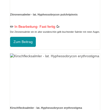
Zitronensalmler - lat. Hyphessobrycon pulchripinnis
✏️
In Bearbeitung- Fast fertig
🥳
Der Zitronensalmler ein im alter wunderschön gelb leuchtender Salmler mit roten Augen.
Friedlich und aktiv im Aquarium
Zum Beitrag
Kirschflecksalmler - lat. Hyphessobrycon erythrostigma