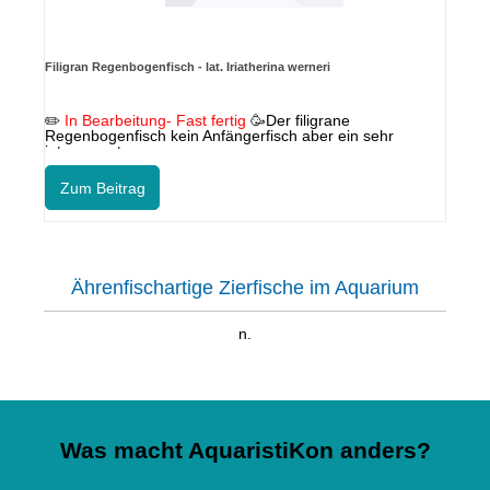
Filigran Regenbogenfisch - lat. Iriatherina werneri
✏️
In Bearbeitung- Fast fertig
🥳
Der filigrane
Regenbogenfisch kein Anfängerfisch aber ein sehr
interessanter.
Zum Beitrag
Ährenfischartige Zierfische im Aquarium
n.
Was macht AquaristiKon anders?