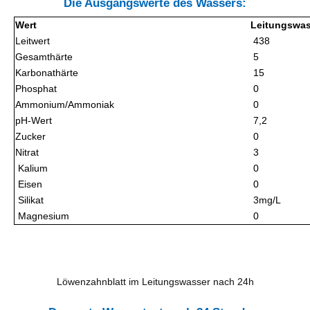
Die Ausgangswerte des Wassers:
Wert
Leitungswas
Leitwert
438
Gesamthärte
5
Karbonathärte
15
Phosphat
0
Ammonium/Ammoniak
0
pH-Wert
7,2
Zucker
0
Nitrat
3
Kalium
0
Eisen
0
Silikat
3mg/L
Magnesium
0
Löwenzahnblatt im Leitungswasser nach 24h