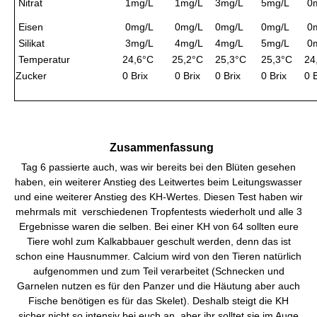
Nitrat
1mg/L
1mg/L
3mg/L
5mg/L
0m
Eisen
0mg/L
0mg/L
0mg/L
0mg/L
0m
Silikat
3mg/L
4mg/L
4mg/L
5mg/L
0m
Temperatur
24,6°C
25,2°C
25,3°C
25,3°C
24
Zucker
0 Brix
0 Brix
0 Brix
0 Brix
0 B
Zusammenfassung
Tag 6 passierte auch, was wir bereits bei den Blüten gesehen
haben, ein weiterer Anstieg des Leitwertes beim Leitungswasser
und eine weiterer Anstieg des KH-Wertes. Diesen Test haben wir
mehrmals mit verschiedenen Tropfentests wiederholt und alle 3
Ergebnisse waren die selben. Bei einer KH von 64 sollten eure
Tiere wohl zum Kalkabbauer geschult werden, denn das ist
schon eine Hausnummer. Calcium wird von den Tieren natürlich
aufgenommen und zum Teil verarbeitet (Schnecken und
Garnelen nutzen es für den Panzer und die Häutung aber auch
Fische benötigen es für das Skelet). Deshalb steigt die KH
sicher nicht so intensiv bei euch an, aber ihr solltet sie im Auge