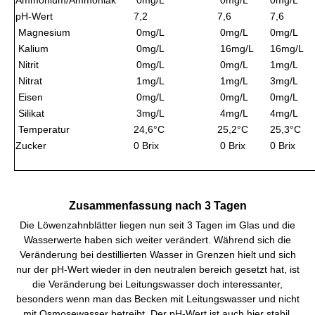
pH-Wert
7,2
7,6
7,6
Magnesium
0mg/L
0mg/L
0mg/L
Kalium
0mg/L
16mg/L
16mg/L
Nitrit
0mg/L
0mg/L
1mg/L
Nitrat
1mg/L
1mg/L
3mg/L
Eisen
0mg/L
0mg/L
0mg/L
Silikat
3mg/L
4mg/L
4mg/L
Temperatur
24,6°C
25,2°C
25,3°C
Zucker
0 Brix
0 Brix
0 Brix
Zusammenfassung nach 3 Tagen
Die Löwenzahnblätter liegen nun seit 3 Tagen im Glas und die
Wasserwerte haben sich weiter verändert. Während sich die
Veränderung bei destillierten Wasser in Grenzen hielt und sich
nur der pH-Wert wieder in den neutralen bereich gesetzt hat, ist
die Veränderung bei Leitungswasser doch interessanter,
besonders wenn man das Becken mit Leitungswasser und nicht
mit Osmosewasser betreibt. Der pH-Wert ist auch hier stabil,