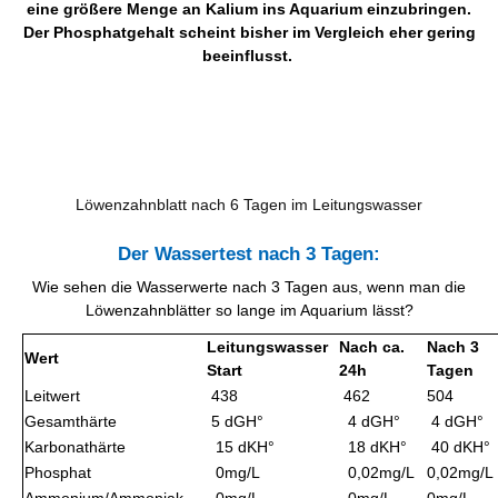
eine größere Menge an Kalium ins Aquarium einzubringen.
Der Phosphatgehalt scheint bisher im Vergleich eher gering
beeinflusst.
Löwenzahnblatt nach 6 Tagen im Leitungswasser
Der Wassertest nach 3 Tagen:
Wie sehen die Wasserwerte nach 3 Tagen aus, wenn man die
Löwenzahnblätter so lange im Aquarium lässt?
Leitungswasser
Nach ca.
Nach 3
Wert
Start
24h
Tagen
Leitwert
438
462
504
Gesamthärte
5 dGH°
4 dGH°
4 dGH°
Karbonathärte
15 dKH°
18 dKH°
40 dKH°
Phosphat
0mg/L
0,02mg/L
0,02mg/L
Ammonium/Ammoniak
0mg/L
0mg/L
0mg/L