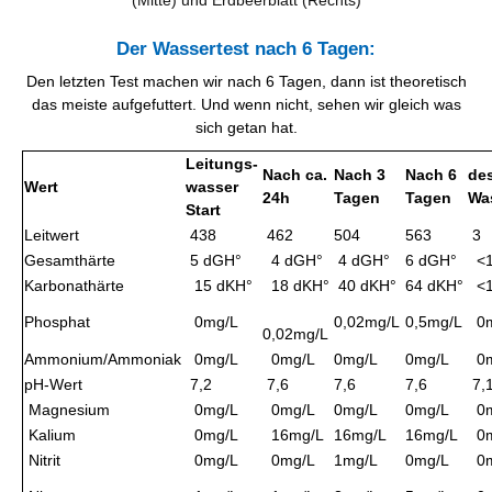
Der Wassertest nach 6 Tagen:
Den letzten Test machen wir nach 6 Tagen, dann ist theoretisch
das meiste aufgefuttert. Und wenn nicht, sehen wir gleich was
sich getan hat.
Leitungs-
Nach ca.
Nach 3
Nach 6
des
Wert
wasser
24h
Tagen
Tagen
Wa
Start
Leitwert
438
462
504
563
3
Gesamthärte
5 dGH°
4 dGH°
4 dGH°
6 dGH°
<1
Karbonathärte
15 dKH°
18 dKH°
40 dKH°
64 dKH°
<1
Phosphat
0mg/L
0,02mg/L
0,5mg/L
0m
0,02mg/L
Ammonium/Ammoniak
0mg/L
0mg/L
0mg/L
0mg/L
0m
pH-Wert
7,2
7,6
7,6
7,6
7,
Magnesium
0mg/L
0mg/L
0mg/L
0mg/L
0m
Kalium
0mg/L
16mg/L
16mg/L
16mg/L
0m
Nitrit
0mg/L
0mg/L
1mg/L
0mg/L
0m