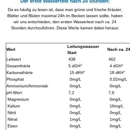
Der erste Wassertest nach 24 Stunden:
Da es häufig zu lesen ist, dass man grüne und frische Kräuter,
Blätter und Blüten maximal 24h im Becken lassen sollte, haben
wir uns entschieden, den ersten Wassertest nach ca. 24
Stunden durchzuführen. Diese Werte kamen dabei heraus:
Leitungswasser
Wert
Nach ca. 2
Start
Leitwert
438
462
Gesamthärte
5 dGH°
4 dGH°
Karbonathärte
15 dKH°
18 dKH°
Phosphat
0mg/L
0,02mg/L
Ammonium/Ammoniak
0mg/L
0mg/L
pH-Wert
7,2
7,6
Magnesium
0mg/L
0mg/L
Kalium
0mg/L
16mg/L
Nitrit
0mg/L
0mg/L
Nitrat
1mg/L
1mg/L
Eisen
0mg/L
0mg/L