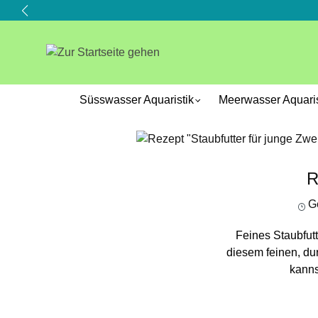
springen
Zur Hauptnavigation springen
Süsswasser Aquaristik
Meerwasser Aquaris
R
Ge
Feines Staubfutt
diesem feinen, du
kanns