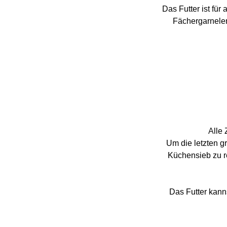
Das Futter ist fü
Fächergarnelen
A
lle
Um die letzten g
Küchensieb zu re
Das Futter kanns