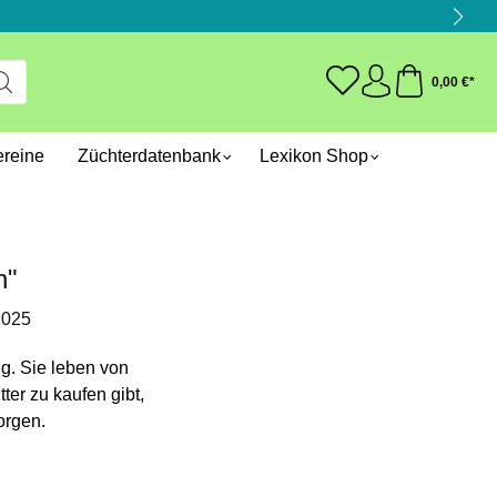
0,00 €*
ereine
Züchterdatenbank
Lexikon Shop
n"
2025
ig. Sie leben von
er zu kaufen gibt,
orgen.