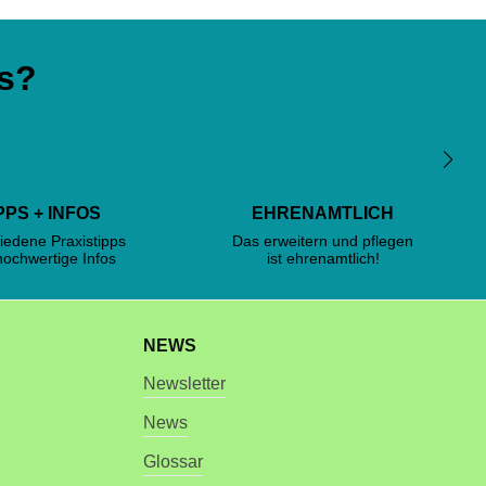
s?
PPS + INFOS
EHRENAMTLICH
iedene Praxistipps
Das erweitern und pflegen
hochwertige Infos
ist ehrenamtlich!
NEWS
Newsletter
News
Glossar